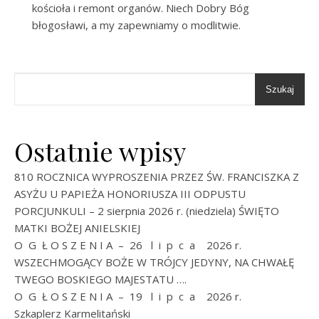
kościoła i remont organów. Niech Dobry Bóg
błogosławi, a my zapewniamy o modlitwie.
Szukaj
Ostatnie wpisy
810 ROCZNICA WYPROSZENIA PRZEZ ŚW. FRANCISZKA Z
ASYŻU U PAPIEŻA HONORIUSZA III ODPUSTU
PORCJUNKULI – 2 sierpnia 2026 r. (niedziela) ŚWIĘTO
MATKI BOŻEJ ANIELSKIEJ
O G Ł O S Z E N I A – 26 l i p c a 2026 r.
WSZECHMOGĄCY BOŻE W TRÓJCY JEDYNY, NA CHWAŁĘ
TWEGO BOSKIEGO MAJESTATU ….
O G Ł O S Z E N I A – 19 l i p c a 2026 r.
Szkaplerz Karmelitański